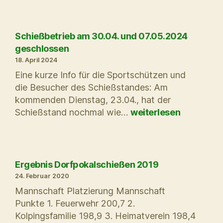
Schießstand
Saison
2025
Schießbetrieb am 30.04. und 07.05.2024
geschlossen
18. April 2024
Eine kurze Info für die Sportschützen und
die Besucher des Schießstandes: Am
kommenden Dienstag, 23.04., hat der
Schießbetrieb
Schießstand nochmal wie…
weiterlesen
am
30.04.
und
07.05.2024
Ergebnis Dorfpokalschießen 2019
geschlossen
24. Februar 2020
Mannschaft Platzierung Mannschaft
Punkte 1. Feuerwehr 200,7 2.
Kolpingsfamilie 198,9 3. Heimatverein 198,4