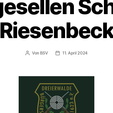
esellen Sc
Riesenbec
Von
BSV
11. April 2024
Beitragsautor
Beitragsdatum