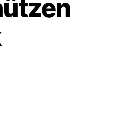
hützen
k