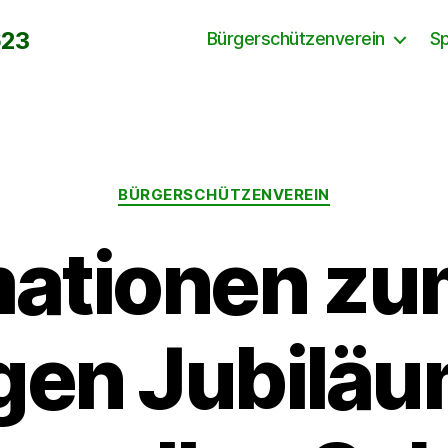
623
Bürgerschützenverein
S
Kategorien
BÜRGERSCHÜTZENVEREIN
mationen zu
igen Jubiläu