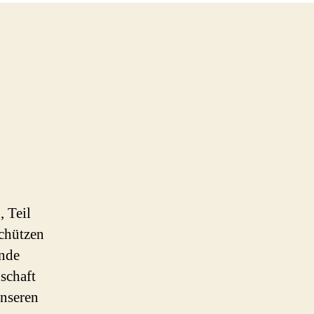
, Teil
Schützen
ende
schaft
unseren