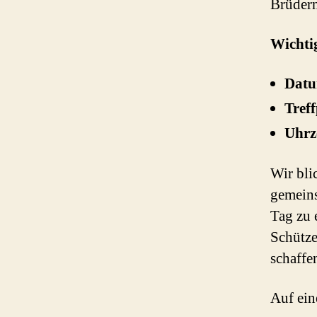
Brüdern
Wichtig
Dat
Tref
Uhrz
Wir bli
gemeins
Tag zu 
Schütze
schaffe
Auf ein