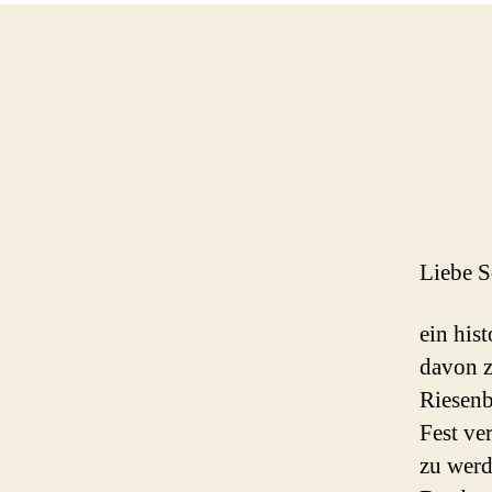
Liebe S
ein his
davon z
Riesenb
Fest ve
zu werd