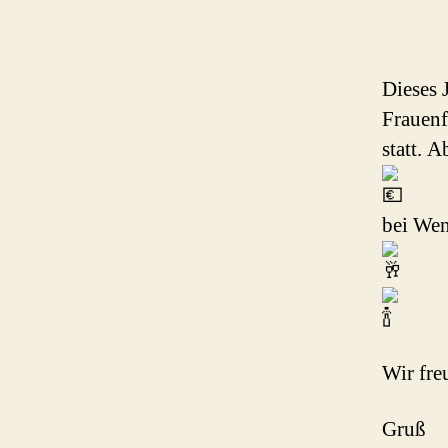
Dieses 
Frauenf
statt. 
bei Wen
Wir fre
Gruß